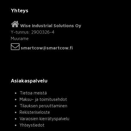
Yhteys
Wise Industrial Solutions Oy
Y-tunnus: 2900326-4
Muurame
smartcow@smartcow.fi
Asiakaspalvelu
Tietoa meistä
Maksu- ja toimitusehdot
Tilauksen peruuttaminen
Rekisteriseloste
Varaosien kierrätyspalvelu
Yhteystiedot