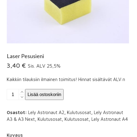
Laser Pesusieni
3,40
€
Sis. ALV 25,5%
Kaikkiin tilauksiin ilmainen toimitus! Hinnat sisältävät ALV:n
Laser
Lisää ostoskoriin
Pesusieni
määrä
Osastot:
Lely Astronaut A2
,
Kulutusosat
,
Lely Astronaut
A3 & A3 Next
,
Kulutusosat
,
Kulutusosat
,
Lely Astronaut A4
Kuvaus