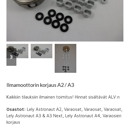
previous
next
slide
slide
Ilmamoottorin korjaus A2 / A3
Kaikkiin tilauksiin ilmainen toimitus! Hinnat sisältävät ALV:n
Osastot:
Lely Astronaut A2
,
Varaosat
,
Varaosat
,
Varaosat
,
Lely Astronaut A3 & A3 Next
,
Lely Astronaut A4
,
Varaosien
korjaus