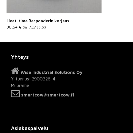
Heat-time Responderin korjaus
80,54
€
Sis. ALV 25,5%
Yhteys
Wise Industrial Solutions Oy
Y-tunnus: 2900326-4
Muurame
smartcow@smartcow.fi
Asiakaspalvelu