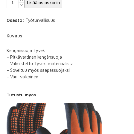
Kengänsuoja
Lisää ostoskoriin
Tyvek
(10
paria)
Osasto:
Työturvallisuus
määrä
Kuvaus
Kengänsuoja Tyvek
– Pitkävartinen kengänsuoja
– Valmistettu Tyvek-materiaalista
– Soveltuu myös saapassuojaksi
– Väri: valkoinen
Tutustu myös