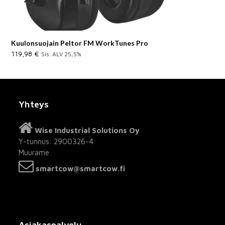
Kuulonsuojain Peltor FM WorkTunes Pro
119,98
€
Sis. ALV 25,5%
Yhteys
Wise Industrial Solutions Oy
Y-tunnus: 2900326-4
Muurame
smartcow@smartcow.fi
Asiakaspalvelu