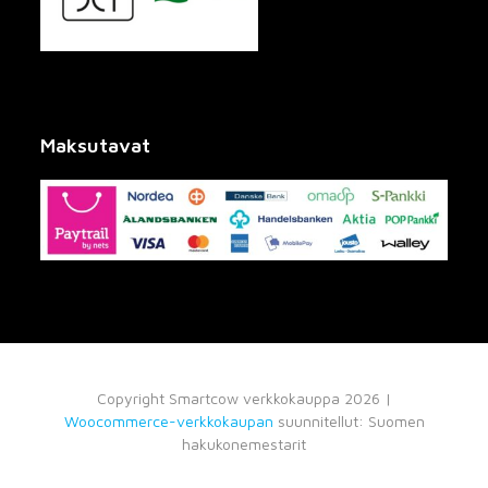
Maksutavat
Copyright Smartcow verkkokauppa 2026 |
Woocommerce-verkkokaupan
suunnitellut: Suomen
hakukonemestarit