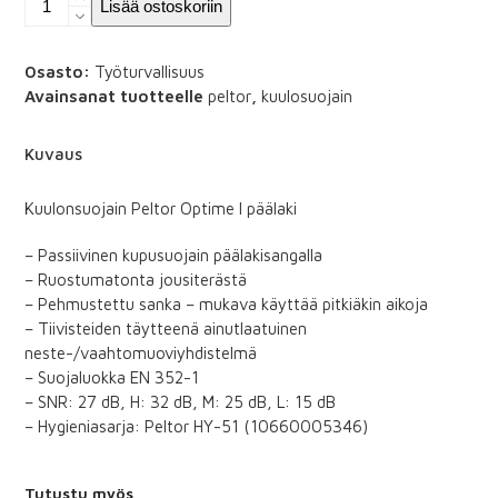
Lisää ostoskoriin
Peltor
Optime
I
Osasto:
Työturvallisuus
päälaki
Avainsanat tuotteelle
peltor
,
kuulosuojain
määrä
Kuvaus
Kuulonsuojain Peltor Optime I päälaki
– Passiivinen kupusuojain päälakisangalla
– Ruostumatonta jousiterästä
– Pehmustettu sanka – mukava käyttää pitkiäkin aikoja
– Tiivisteiden täytteenä ainutlaatuinen
neste-/vaahtomuoviyhdistelmä
– Suojaluokka EN 352-1
– SNR: 27 dB, H: 32 dB, M: 25 dB, L: 15 dB
– Hygieniasarja: Peltor HY-51 (10660005346)
Tutustu myös