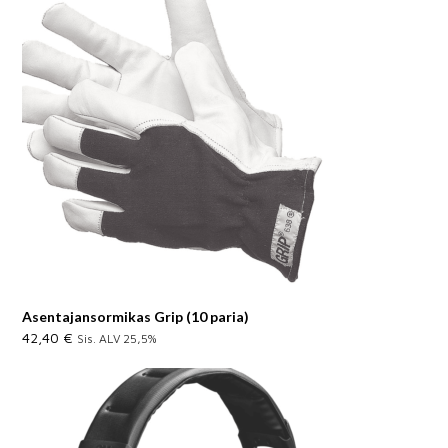
Asentajansormikas Grip (10 paria)
42,40
€
Sis. ALV 25,5%