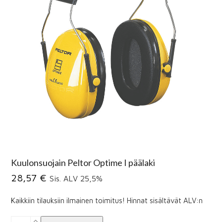
Kuulonsuojain Peltor Optime I päälaki
28,57
€
Sis. ALV 25,5%
Kaikkiin tilauksiin ilmainen toimitus! Hinnat sisältävät ALV:n
Kuulonsuojain