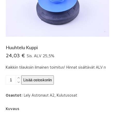
Huuhtelu Kuppi
24,03
€
Sis. ALV 25,5%
Kaikkiin tilauksiin ilmainen toimitus! Hinnat sisältävät ALV:n
Huuhtelu
Lisää ostoskoriin
Kuppi
määrä
Osastot:
Lely Astronaut A2
,
Kulutusosat
Kuvaus