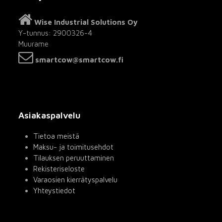
Wise Industrial Solutions Oy
Y-tunnus: 2900326-4
Muurame
smartcow@smartcow.fi
Asiakaspalvelu
Tietoa meistä
Maksu- ja toimitusehdot
Tilauksen peruuttaminen
Rekisteriseloste
Varaosien kierrätyspalvelu
Yhteystiedot