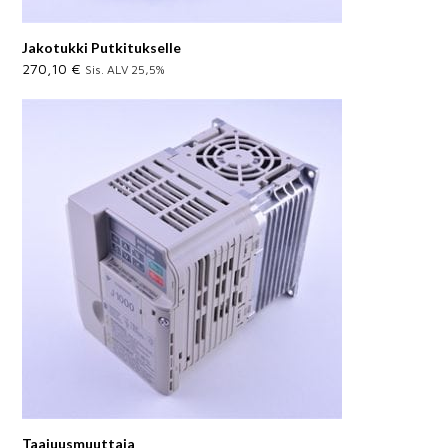
Jakotukki Putkitukselle
270,10
€
Sis. ALV 25,5%
Taajuusmuuttaja