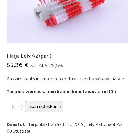
Harja Lely A2 (pari)
55,36
€
Sis. ALV 25,5%
Kaikkiin tilauksiin ilmainen toimitus! Hinnat sisältävät ALV:n
Tarjous voimassa niin kauan kuin tavaraa riittää!
Harja
Lisää ostoskoriin
Lely
A2
(pari)
Osastot:
Tarjoukset 25.9-31.10.2019
,
Lely Astronaut A2
,
määrä
Kulutusosat