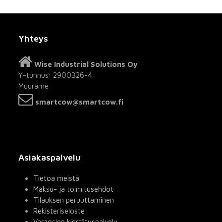
Yhteys
Wise Industrial Solutions Oy
Y-tunnus: 2900326-4
Muurame
smartcow@smartcow.fi
Asiakaspalvelu
Tietoa meistä
Maksu- ja toimitusehdot
Tilauksen peruuttaminen
Rekisteriseloste
Varaosien kierrätyspalvelu