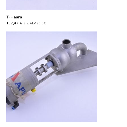
T-Haara
132,47
€
Sis. ALV 25,5%