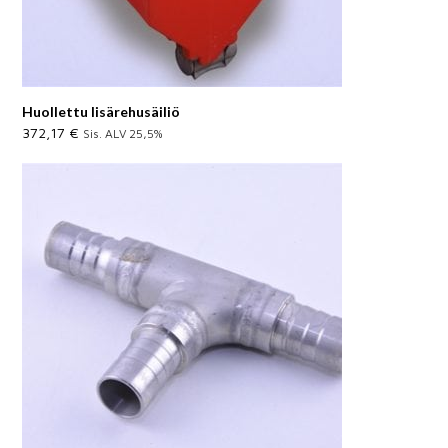
Huollettu lisärehusäiliö
372,17
€
Sis. ALV 25,5%