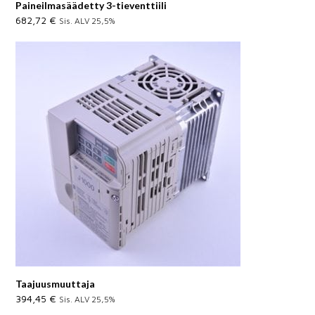
Paineilmasäädetty 3-tieventtiili
682,72
€
Sis. ALV 25,5%
Taajuusmuuttaja
394,45
€
Sis. ALV 25,5%