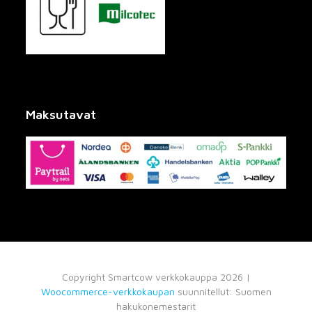
Maksutavat
Copyright Smartcow verkkokauppa 2026 |
Woocommerce-verkkokaupan
suunnitellut: Suomen
hakukonemestarit