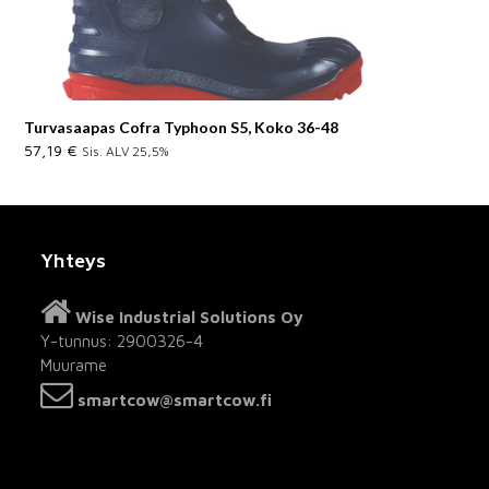
Turvasaapas Cofra Typhoon S5, Koko 36-48
57,19
€
Sis. ALV 25,5%
Yhteys
Wise Industrial Solutions Oy
Y-tunnus: 2900326-4
Muurame
smartcow@smartcow.fi