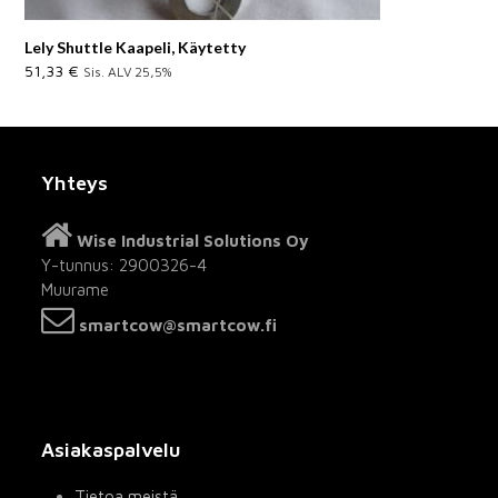
Lely Shuttle Kaapeli, Käytetty
51,33
€
Sis. ALV 25,5%
Yhteys
Wise Industrial Solutions Oy
Y-tunnus: 2900326-4
Muurame
smartcow@smartcow.fi
Asiakaspalvelu
Tietoa meistä