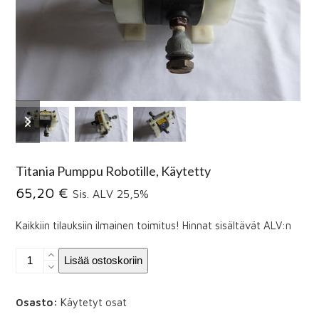
previous
next
slide
slide
Titania Pumppu Robotille, Käytetty
65,20
€
Sis. ALV 25,5%
Kaikkiin tilauksiin ilmainen toimitus! Hinnat sisältävät ALV:n
Titania
Lisää ostoskoriin
Pumppu
Robotille,
Käytetty
Osasto:
Käytetyt osat
määrä