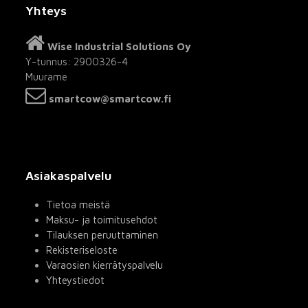
Yhteys
Wise Industrial Solutions Oy
Y-tunnus: 2900326-4
Muurame
smartcow@smartcow.fi
Asiakaspalvelu
Tietoa meistä
Maksu- ja toimitusehdot
Tilauksen peruuttaminen
Rekisteriseloste
Varaosien kierrätyspalvelu
Yhteystiedot