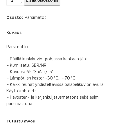
Lisää ostoskoriin
18x1000x1000
määrä
Osasto:
Parsimatot
Kuvaus
Parsimatto
– Päällä kuplakuvio, pohjassa kankaan jälki
– Kumilaatu: SBR/NR
– Kovuus: 65 °ShA +/-5°
– Lämpötilan kesto: -30 °C…+70 °C
– Kaikki reunat yhdisteltävissä palapelikuvion avulla
Käyttökohteet:
– Hevosten- ja karjankuljetusmattona sekä esim.
parsimattona
Tutustu myös