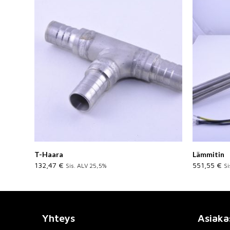
T-Haara
Lämmitin
132,47
€
551,55
€
Sis. ALV 25,5%
Si
Yhteys
Asiaka