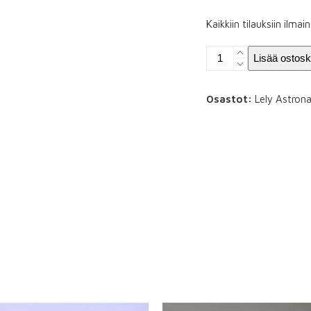
Kaikkiin tilauksiin ilma
Nedap
Lisää ostosk
Responderi,
Käytetty
määrä
Osastot:
Lely Astron