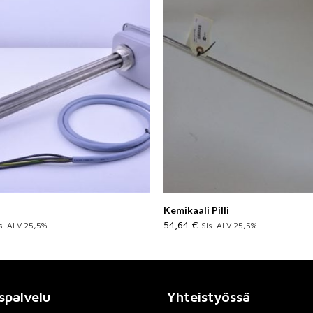
Kemikaali Pilli
54,64
€
s. ALV 25,5%
Sis. ALV 25,5%
spalvelu
Yhteistyössä