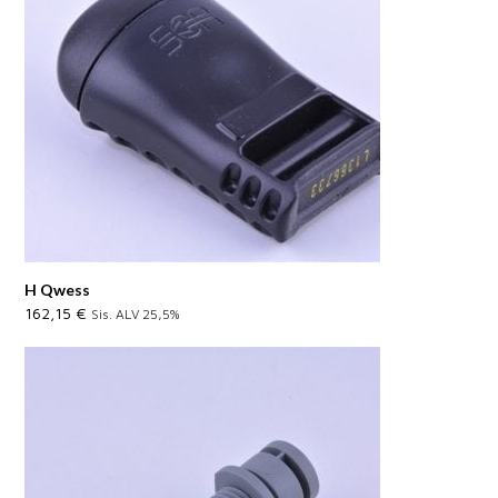
H Qwess
162,15
€
Sis. ALV 25,5%