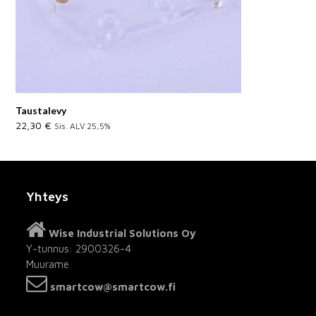
Taustalevy
22,30
€
Sis. ALV 25,5%
Yhteys
Wise Industrial Solutions Oy
Y-tunnus: 2900326-4
Muurame
smartcow@smartcow.fi