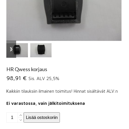
previous
next
slide
slide
HR Qwess korjaus
98,91
€
Sis. ALV 25,5%
Kaikkiin tilauksiin ilmainen toimitus! Hinnat sisältävät ALV:n
Ei varastossa, vain jälkitoimituksena
HR
Lisää ostoskoriin
Qwess
korjaus