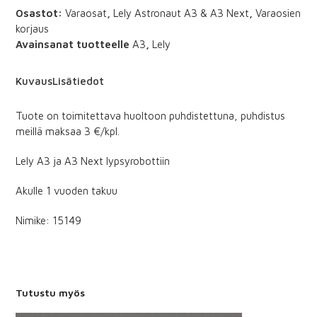
määrä
Osastot:
Varaosat
,
Lely Astronaut A3 & A3 Next
,
Varaosien
korjaus
Avainsanat tuotteelle
A3
,
Lely
Kuvaus
Lisätiedot
Tuote on toimitettava huoltoon puhdistettuna, puhdistus
meillä maksaa 3 €/kpl.
Lely A3 ja A3 Next lypsyrobottiin
Akulle 1 vuoden takuu
Nimike: 15149
Tutustu myös