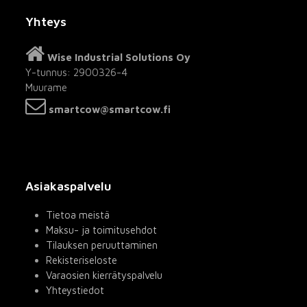
Yhteys
Wise Industrial Solutions Oy
Y-tunnus: 2900326-4
Muurame
smartcow@smartcow.fi
Asiakaspalvelu
Tietoa meistä
Maksu- ja toimitusehdot
Tilauksen peruuttaminen
Rekisteriseloste
Varaosien kierrätyspalvelu
Yhteystiedot